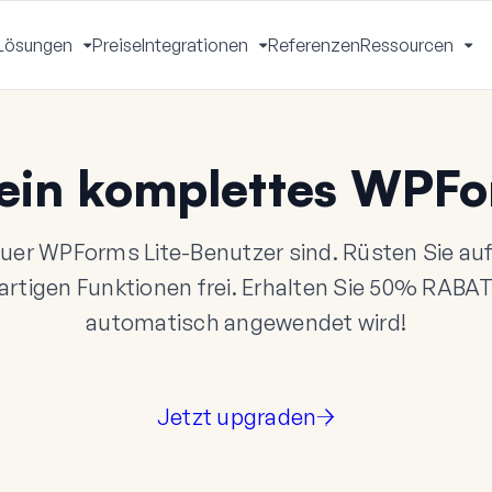
Lösungen
Preise
Integrationen
Referenzen
Ressourcen
Menü
Menü
Menü
Me
mschalten
umschalten
umschalten
um
ein komplettes WPFo
reuer WPForms Lite-Benutzer sind. Rüsten Sie a
artigen Funktionen frei. Erhalten Sie
50%
RABA
automatisch angewendet wird!
Jetzt upgraden