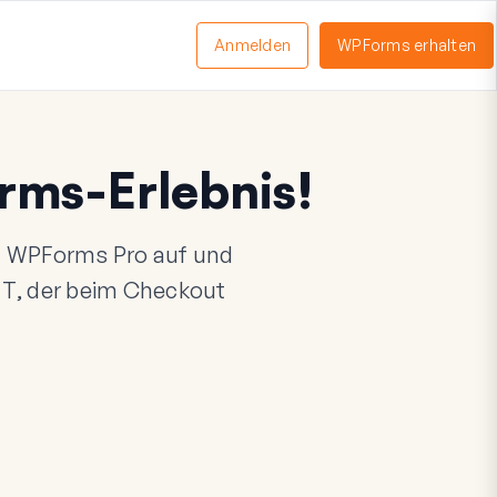
Anmelden
WPForms erhalten
nü
schalten
rms-Erlebnis!
uf WPForms Pro auf und
TT
, der beim Checkout