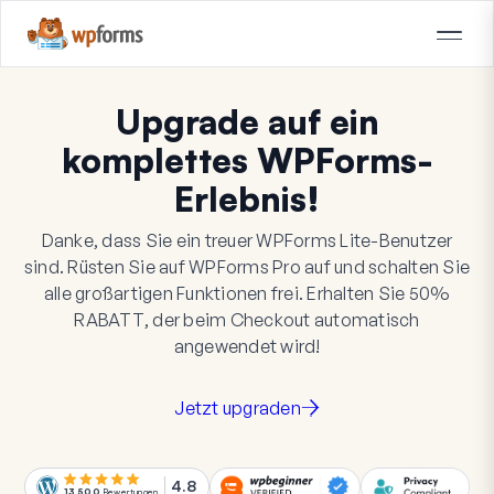
Upgrade auf ein
komplettes WPForms-
Erlebnis!
Danke, dass Sie ein treuer WPForms Lite-Benutzer
sind. Rüsten Sie auf WPForms Pro auf und schalten Sie
alle großartigen Funktionen frei. Erhalten Sie
50%
RABATT
, der beim Checkout automatisch
angewendet wird!
Jetzt upgraden
4.8
13.500
Bewertungen