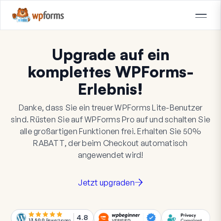
Upgrade auf ein
komplettes WPForms-
Erlebnis!
Danke, dass Sie ein treuer WPForms Lite-Benutzer
sind. Rüsten Sie auf WPForms Pro auf und schalten Sie
alle großartigen Funktionen frei. Erhalten Sie
50%
RABATT
, der beim Checkout automatisch
angewendet wird!
Jetzt upgraden
4.8
13.500
Bewertungen