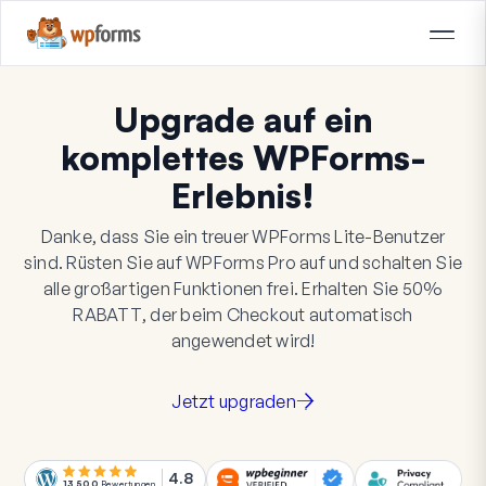
Upgrade auf ein
komplettes WPForms-
Erlebnis!
Danke, dass Sie ein treuer WPForms Lite-Benutzer
sind. Rüsten Sie auf WPForms Pro auf und schalten Sie
alle großartigen Funktionen frei. Erhalten Sie
50%
RABATT
, der beim Checkout automatisch
angewendet wird!
Jetzt upgraden
4.8
13.500
Bewertungen