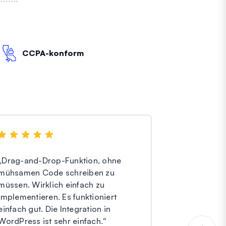
CCPA-konform
„
Drag-and-Drop-Funktion, ohne
„
Ich habe ni
mühsamen Code schreiben zu
Forms. Sie h
müssen. Wirklich einfach zu
und effektiv
implementieren. Es funktioniert
Kundenservi
einfach gut. Die Integration in
Ich bin ungl
WordPress ist sehr einfach.
“