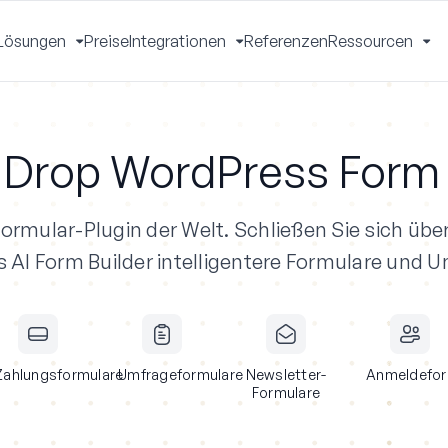
Lösungen
Preise
Integrationen
Referenzen
Ressourcen
Menü
Menü
Menü
Me
mschalten
umschalten
umschalten
um
 Drop WordPress Form 
ormular-Plugin der Welt.
Schließen Sie sich über
I Form Builder intelligentere Formulare und U
Zahlungsformulare
Umfrageformulare
Newsletter-
Anmeldefor
Formulare