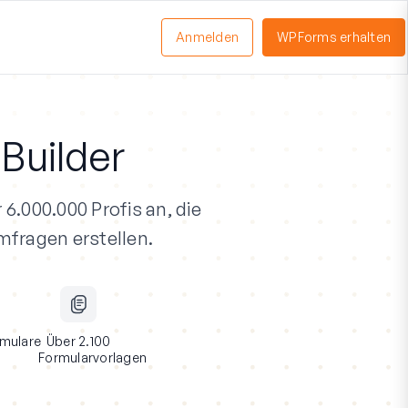
Anmelden
WPForms erhalten
nü
schalten
Builder
 6.000.000 Profis an
, die
mfragen erstellen.
mulare
Über 2.100
Formularvorlagen