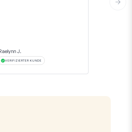
Raelynn J.
Hinara
VERIFIZIERTER KUNDE
VERIFIZIERT